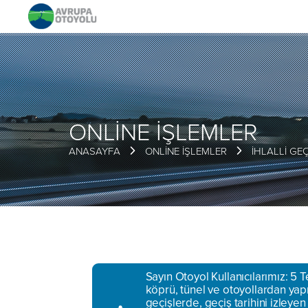
ONLİNE İŞLEMLER
ANASAYFA
ONLİNE İŞLEMLER
İHLALLİ G
Sayın Otoyol Kullanıcılarımız: 5
köprü, tünel ve otoyollardan yapı
geçişlerde, geçiş tarihini izleye