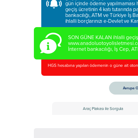
gün içinde ödeme yapılmaması ha
geçiş ücretinin 4 katı tutarında 
bankacılığı, ATM ve Türkiye İş Ba
ihlalli borçlarınızı e-Devlet ve K
SON GÜNE KALAN ihlalli geçiş 
www.anadoluotoyolisletmesi.co
İnternet bankacılığı, İş Cep, A
HGS hesabına yapılan ödemenin o güne ait otomat
Avrupa O
Araç Plakası ile Sorgula