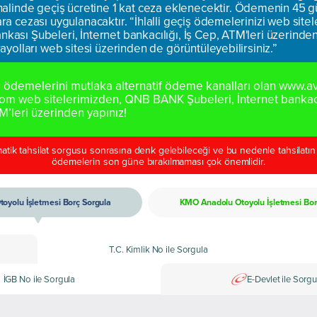
linde geçiş ücretine 1 kat ceza eklenecektir. Ödemenin 45 gü
para cezası uygulanacaktır. “İhlalli geçiş ödemelerinizi web si
nkası Şubeleri, İnternet bankacılığı, İş Cep, ATM'leri üzerinden 
arayolları web sitesi üzerinden de görüntüleyebilirsiniz.”
ödemelerini mutlaka alternatif ödeme kanalları olan www.a
m web sitelerimizden, QNB BANK Şubeleri, İnternet bankacıl
TM’leri üzerinden yapınız!
ik tahsilat sorgusu sonrasına denk gelebileceği ve bu nedenle tahsilatın y
ödemelerin son güne bırakılmaması çok önemlidir.
toyolu İşletmesi Borç Sorgula
KMO Anadolu Otoyolu İşletmesi Bor
T.C. Kimlik No ile Sorgula
İGB No ile Sorgula
E-Devlet ile Sorgu