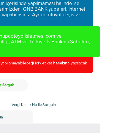
n içerisinde yapılmaması halinde ise
telerimizden, QNB BANK şubeleri, internet
yapabilirsiniz. Ayrıca, otoyol geçiş ve
vrupaotoyolisletmesi.com ve
ığı, ATM ve Türkiye İş Bankası Şubeleri,
apılamayabileceği için etiket hesabına yapılacak
ç Sorgula
Vergi Kimlik No ile Sorgula
la