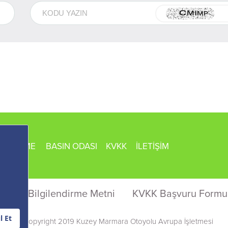
İŞLETME
BASIN ODASI
KVKK
İLETİŞİM
KVKK Bilgilendirme Metni
KVKK Başvuru Formu
© Copyright 2019 Kuzey Marmara Otoyolu Avrupa İşletmesi