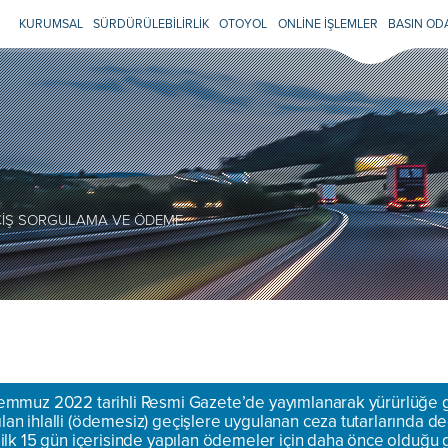
KURUMSAL
SÜRDÜRÜLEBİLİRLİK
OTOYOL
ONLİNE İŞLEMLER
BASIN OD
EÇİŞ SORGULAMA VE ÖDEME
 Temmuz 2022 tarihli Resmi Gazete’de yayımlanarak yürürlüğe gi
lan ihlalli (ödemesiz) geçişlere uygulanan ceza tutarlarında değ
n ilk 15 gün içerisinde yapılan ödemeler için daha önce olduğu 