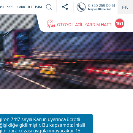
0 850 259 00 61
EN
ASI
SSS
KVKK
İLETİŞİM
Müşteri Hizmetleri
OTOYOL ACİL YARDIM HATTI
ren 7417 sayılı Kanun uyarınca ücretli
işikliğe gidilmiştir. Bu kapsamda; İhlalli
gibi para cezası uygulanmayacaktır. 15