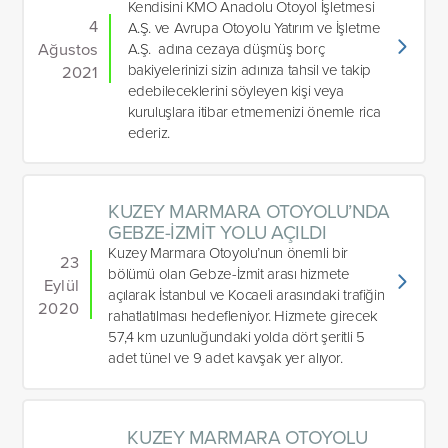
Kendisini KMO Anadolu Otoyol İşletmesi
4
A.Ş. ve Avrupa Otoyolu Yatırım ve İşletme
Ağustos
A.Ş. adına cezaya düşmüş borç
bakiyelerinizi sizin adınıza tahsil ve takip
2021
edebileceklerini söyleyen kişi veya
kuruluşlara itibar etmemenizi önemle rica
ederiz.
KUZEY MARMARA OTOYOLU’NDA
GEBZE-İZMİT YOLU AÇILDI
Kuzey Marmara Otoyolu’nun önemli bir
23
bölümü olan Gebze-İzmit arası hizmete
Eylül
açılarak İstanbul ve Kocaeli arasındaki trafiğin
2020
rahatlatılması hedefleniyor. Hizmete girecek
57,4 km uzunluğundaki yolda dört şeritli 5
adet tünel ve 9 adet kavşak yer alıyor.
KUZEY MARMARA OTOYOLU