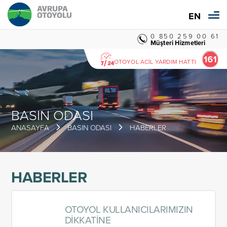
EN
0 850 259 00 61
Müşteri Hizmetleri
OTOYOL ACİL YARDIM HATTI
BASIN ODASI
ANASAYFA
BASIN ODASI
HABERLER
HABERLER
OTOYOL KULLANICILARIMIZIN
DİKKATİNE