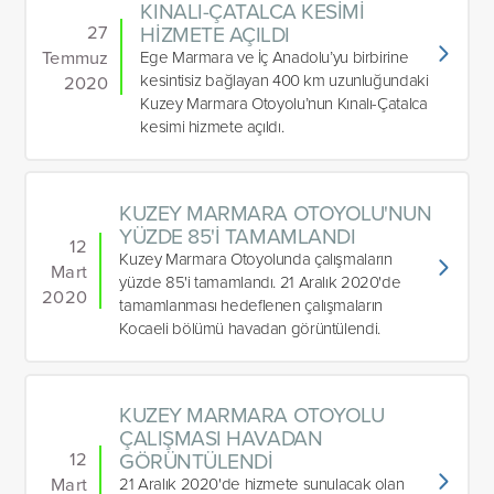
KINALI-ÇATALCA KESİMİ
27
HİZMETE AÇILDI
Temmuz
Ege Marmara ve İç Anadolu’yu birbirine
kesintisiz bağlayan 400 km uzunluğundaki
2020
Kuzey Marmara Otoyolu’nun Kınalı-Çatalca
kesimi hizmete açıldı.
KUZEY MARMARA OTOYOLU'NUN
YÜZDE 85'İ TAMAMLANDI
12
Kuzey Marmara Otoyolunda çalışmaların
Mart
yüzde 85'i tamamlandı. 21 Aralık 2020'de
2020
tamamlanması hedeflenen çalışmaların
Kocaeli bölümü havadan görüntülendi.
KUZEY MARMARA OTOYOLU
ÇALIŞMASI HAVADAN
12
GÖRÜNTÜLENDİ
Mart
21 Aralık 2020'de hizmete sunulacak olan