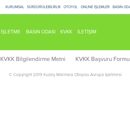
KURUMSAL
SÜRDÜRÜLEBİLİRLİK
OTOYOL
ONLİNE İŞLEMLER
BASIN OD
İŞLETME
BASIN ODASI
KVKK
İLETİŞİM
KVKK Bilgilendirme Metni
KVKK Başvuru Formu
© Copyright 2019 Kuzey Marmara Otoyolu Avrupa İşletmesi