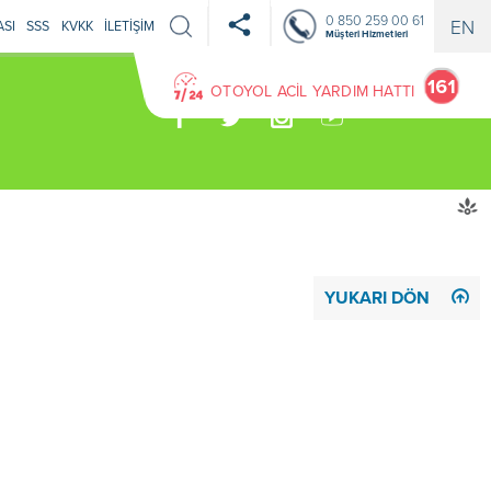
0 850 259 00 61
EN
ASI
SSS
KVKK
İLETİŞİM
Müşteri Hizmetleri
OTOYOL ACİL YARDIM HATTI
YUKARI DÖN